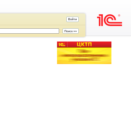
Войти
Поиск »»